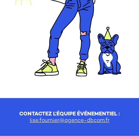
CONTACTEZ L’ÉQUIPE ÉVÉNEMENTIEL :
lise.fournier@agence-dbcom.fr